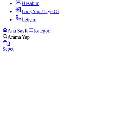
Hesabım
Giriş Yap / Üye Ol
İletişim
Ana Sayfa
Kategori
Arama Yap
0
Sepet