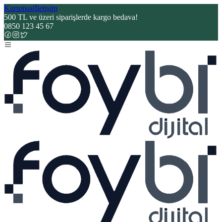
Kurumsal
İletişim
500 TL ve üzeri siparişlerde kargo bedava!
0850 123 45 67