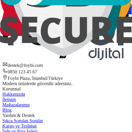
destek@foybi.com
0850 123 45 67
Foybi Plaza, İstanbul/Türkiye
Modern ürünlerde güvenilir adresiniz.
Kurumsal
Hakkımızda
İletişim
Mağazalarımız
Blog
Yardım & Destek
Sıkça Sorulan Sorular
Kargo ve Teslimat
İade ve Para İadesi