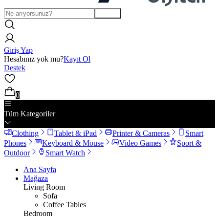
Arama
Giriş Yap
Hesabınız yok mu?
Kayıt Ol
Destek
0
Tüm Kategoriler
Clothing
Tablet & iPad
Printer & Cameras
Smart
Phones
Keyboard & Mouse
Video Games
Sport &
Outdoor
Smart Watch
Ana Sayfa
Mağaza
Living Room
Sofa
Coffee Tables
Bedroom