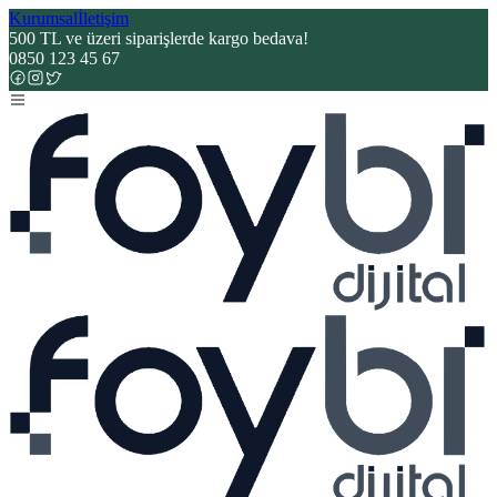
Kurumsal
İletişim
500 TL ve üzeri siparişlerde kargo bedava!
0850 123 45 67