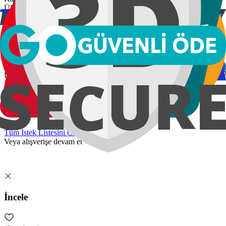
Ülke / Bölge
Ülke / Bölge
Hesapla
İptal
Kupon Kodu Ekle
Kod girin
Uygula
İptal
İstek Listesi
Tüm İstek Listesini Gör
Veya alışverişe devam et
İncele