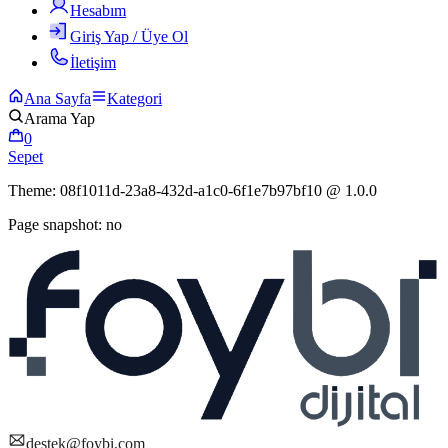
Hesabım
Giriş Yap / Üye Ol
İletişim
Ana Sayfa
Kategori
Arama Yap
0
Sepet
Theme:
08f1011d-23a8-432d-a1c0-6f1e7b97bf10
@
1.0.0
Page snapshot:
no
destek@foybi.com