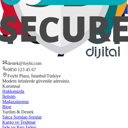
destek@foybi.com
0850 123 45 67
Foybi Plaza, İstanbul/Türkiye
Modern ürünlerde güvenilir adresiniz.
Kurumsal
Hakkımızda
İletişim
Mağazalarımız
Blog
Yardım & Destek
Sıkça Sorulan Sorular
Kargo ve Teslimat
İade ve Para İadesi