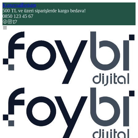
Kurumsal
İletişim
500 TL ve üzeri siparişlerde kargo bedava!
0850 123 45 67