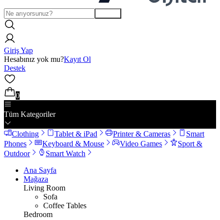
Arama
Giriş Yap
Hesabınız yok mu?
Kayıt Ol
Destek
0
Tüm Kategoriler
Clothing
Tablet & iPad
Printer & Cameras
Smart
Phones
Keyboard & Mouse
Video Games
Sport &
Outdoor
Smart Watch
Ana Sayfa
Mağaza
Living Room
Sofa
Coffee Tables
Bedroom