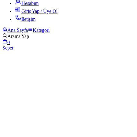
Hesabım
Giriş Yap / Üye Ol
İletişim
Ana Sayfa
Kategori
Arama Yap
0
Sepet