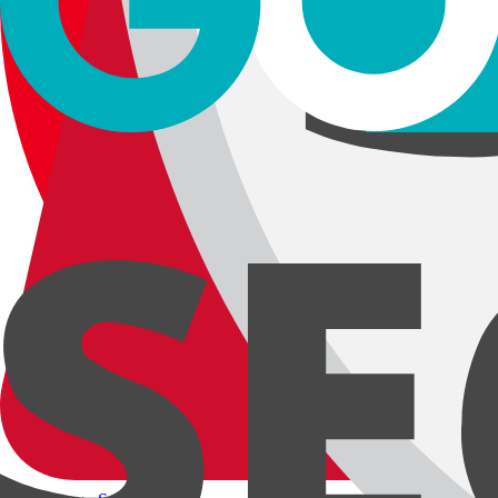
Ana Sayfa
Mağaza
Geri
Living Room