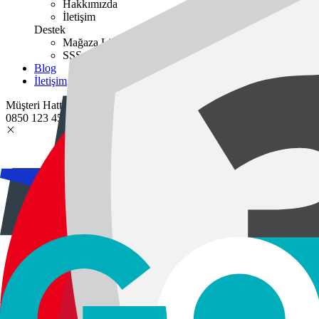
Hakkımızda
İletişim
Destek
Mağaza Listesi
SSS
Blog
İletişim
Müşteri Hattı:
0850 123 45 67