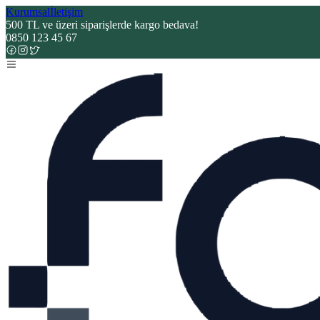
Kurumsal
İletişim
500 TL ve üzeri siparişlerde kargo bedava!
0850 123 45 67