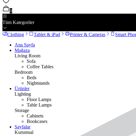
0
Tüm Kategoriler
Clothing
Tablet & iPad
Printer & Cameras
Smart Pho
Ana Sayfa
Mağaza
Living Room
Sofa
Coffee Tables
Bedroom
Beds
Nightstands
Ürünler
Lighting
Floor Lamps
Table Lamps
Storage
Cabinets
Bookcases
Sayfalar
Kurumsal