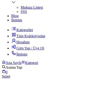
Mağaza Listesi
SSS
Blog
İletişim
Kategoriler
Tüm Koleksiyonlar
Hesabım
Giriş Yap / Üye Ol
İletişim
Ana Sayfa
Kategori
Arama Yap
0
Sepet