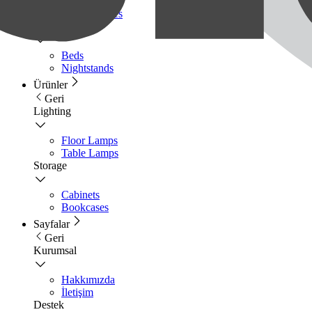
Sofa
Coffee Tables
Bedroom
Beds
Nightstands
Ürünler
Geri
Lighting
Floor Lamps
Table Lamps
Storage
Cabinets
Bookcases
Sayfalar
Geri
Kurumsal
Hakkımızda
İletişim
Destek