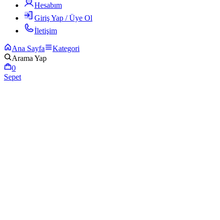
Hesabım
Giriş Yap / Üye Ol
İletişim
Ana Sayfa
Kategori
Arama Yap
0
Sepet