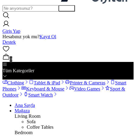
Arama
Giriş Yap
Hesabınız yok mu?
Kayıt Ol
Destek
0
Tüm Kategoriler
Clothing
Tablet & iPad
Printer & Cameras
Smart
Phones
Keyboard & Mouse
Video Games
Sport &
Outdoor
Smart Watch
Ana Sayfa
Mağaza
Living Room
Sofa
Coffee Tables
Bedroom