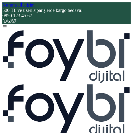
Kurumsal
İletişim
500 TL ve üzeri siparişlerde kargo bedava!
0850 123 45 67