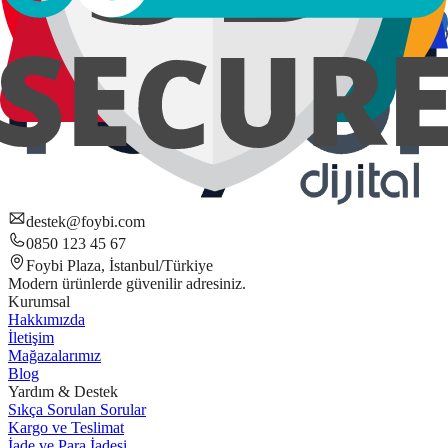
destek@foybi.com
0850 123 45 67
Foybi Plaza, İstanbul/Türkiye
Modern ürünlerde güvenilir adresiniz.
Kurumsal
Hakkımızda
İletişim
Mağazalarımız
Blog
Yardım & Destek
Sıkça Sorulan Sorular
Kargo ve Teslimat
İade ve Para İadesi