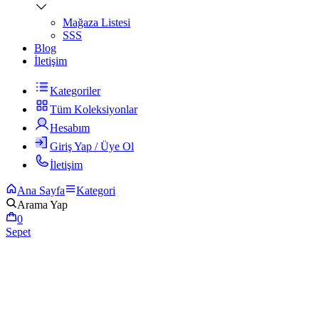
Mağaza Listesi
SSS
Blog
İletişim
Kategoriler
Tüm Koleksiyonlar
Hesabım
Giriş Yap / Üye Ol
İletişim
Ana Sayfa
Kategori
Arama Yap
0
Sepet