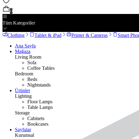
0
Tüm Kategoriler
Clothing
Tablet & iPad
Printer & Cameras
Smart Pho
Ana Sayfa
Mağaza
Living Room
Sofa
Coffee Tables
Bedroom
Beds
Nightstands
Ürünler
Lighting
Floor Lamps
Table Lamps
Storage
Cabinets
Bookcases
Sayfalar
Kurumsal