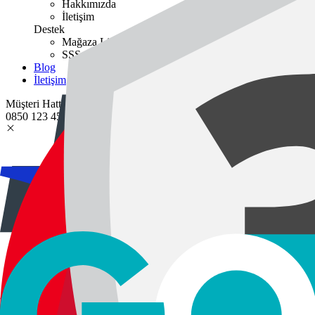
Hakkımızda
İletişim
Destek
Mağaza Listesi
SSS
Blog
İletişim
Müşteri Hattı:
0850 123 45 67