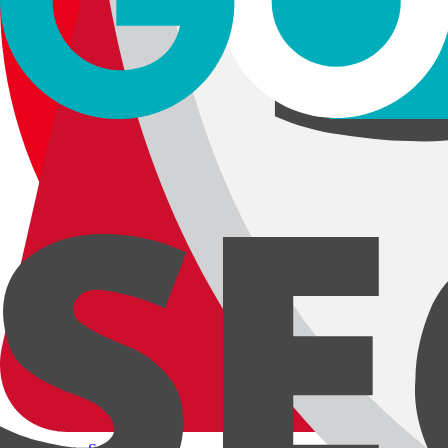
Ana Sayfa
Mağaza
Geri
Living Room