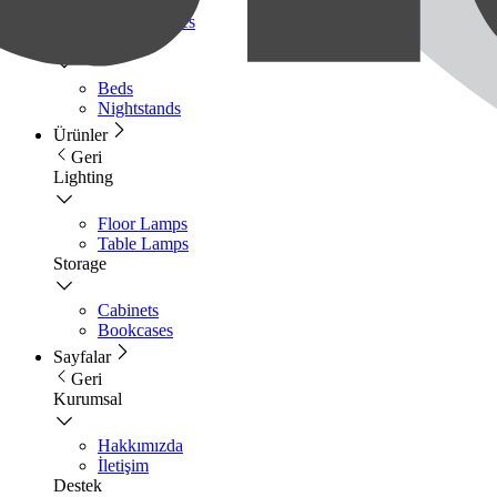
Sofa
Coffee Tables
Bedroom
Beds
Nightstands
Ürünler
Geri
Lighting
Floor Lamps
Table Lamps
Storage
Cabinets
Bookcases
Sayfalar
Geri
Kurumsal
Hakkımızda
İletişim
Destek