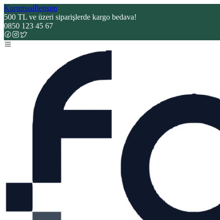
Kurumsal
İletişim
500 TL ve üzeri siparişlerde kargo bedava!
0850 123 45 67