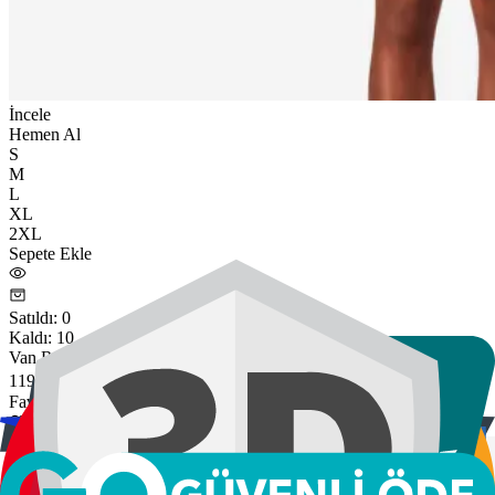
İncele
Hemen Al
S
M
L
XL
2XL
Sepete Ekle
Satıldı
:
0
Kaldı
:
10
Van Rysel Men's RCR-R 5 Road Cycling Shorts - Smoked Black
119,00 ₺
Favorilere Ekle