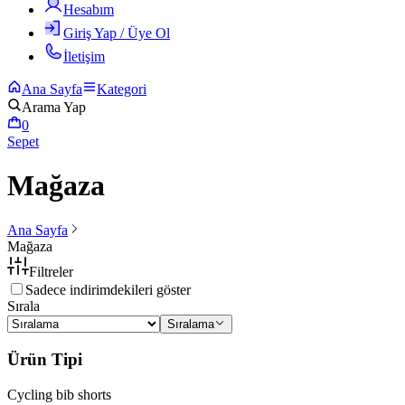
Hesabım
Giriş Yap / Üye Ol
İletişim
Ana Sayfa
Kategori
Arama Yap
0
Sepet
Mağaza
Ana Sayfa
Mağaza
Filtreler
Sadece indirimdekileri göster
Sırala
Sıralama
Ürün Tipi
Cycling bib shorts