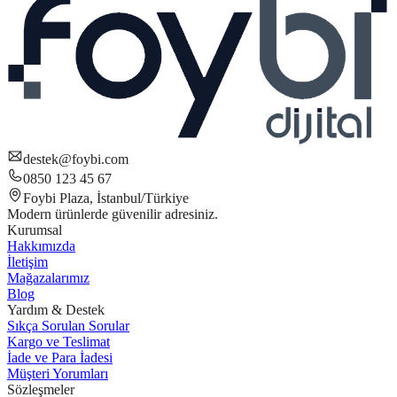
destek@foybi.com
0850 123 45 67
Foybi Plaza, İstanbul/Türkiye
Modern ürünlerde güvenilir adresiniz.
Kurumsal
Hakkımızda
İletişim
Mağazalarımız
Blog
Yardım & Destek
Sıkça Sorulan Sorular
Kargo ve Teslimat
İade ve Para İadesi
Müşteri Yorumları
Sözleşmeler