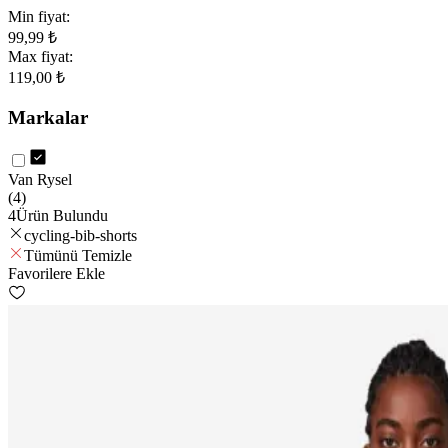
Min fiyat:
99,99 ₺
Max fiyat:
119,00 ₺
Markalar
Van Rysel
(
4
)
4
Ürün Bulundu
cycling-bib-shorts
Tümünü Temizle
Favorilere Ekle