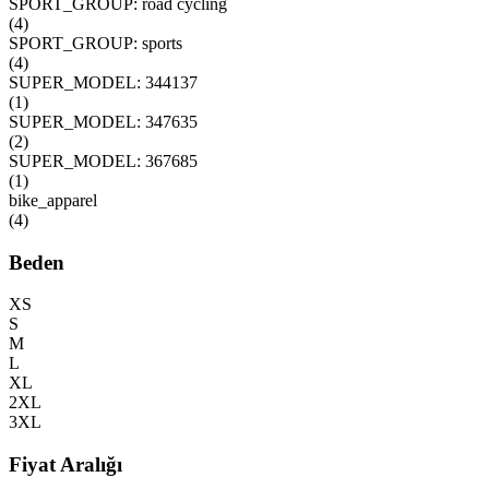
SPORT_GROUP: road cycling
(
4
)
SPORT_GROUP: sports
(
4
)
SUPER_MODEL: 344137
(
1
)
SUPER_MODEL: 347635
(
2
)
SUPER_MODEL: 367685
(
1
)
bike_apparel
(
4
)
Beden
XS
S
M
L
XL
2XL
3XL
Fiyat Aralığı