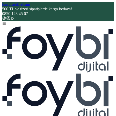
Kurumsal
İletişim
500 TL ve üzeri siparişlerde kargo bedava!
0850 123 45 67