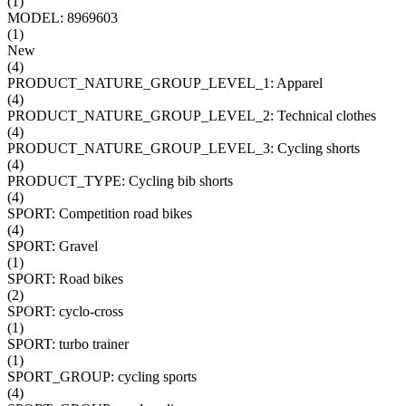
(
1
)
MODEL: 8969603
(
1
)
New
(
4
)
PRODUCT_NATURE_GROUP_LEVEL_1: Apparel
(
4
)
PRODUCT_NATURE_GROUP_LEVEL_2: Technical clothes
(
4
)
PRODUCT_NATURE_GROUP_LEVEL_3: Cycling shorts
(
4
)
PRODUCT_TYPE: Cycling bib shorts
(
4
)
SPORT: Competition road bikes
(
4
)
SPORT: Gravel
(
1
)
SPORT: Road bikes
(
2
)
SPORT: cyclo-cross
(
1
)
SPORT: turbo trainer
(
1
)
SPORT_GROUP: cycling sports
(
4
)