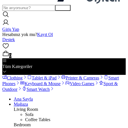
Arama
Giriş Yap
Hesabınız yok mu?
Kayıt Ol
Destek
0
Tüm Kategoriler
Clothing
Tablet & iPad
Printer & Cameras
Smart
Phones
Keyboard & Mouse
Video Games
Sport &
Outdoor
Smart Watch
Ana Sayfa
Mağaza
Living Room
Sofa
Coffee Tables
Bedroom